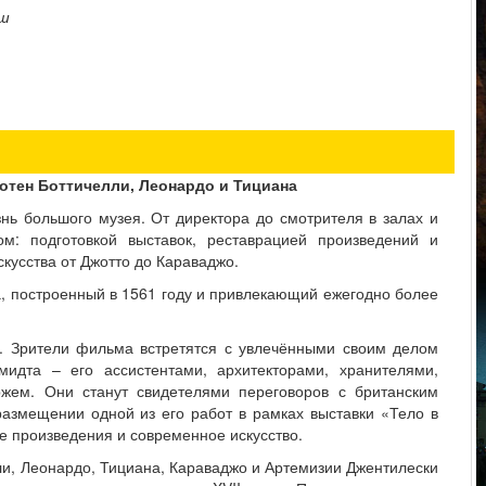
нш
отен Боттичелли, Леонардо и Тициана
нь большого музея. От директора до смотрителя в залах и
м: подготовкой выставок, реставрацией произведений и
кусства от Джотто до Караваджо.
, построенный в 1561 году и привлекающий ежегодно более
у. Зрители фильма встретятся с увлечёнными своим делом
идта – его ассистентами, архитекторами, хранителями,
ржем. Они станут свидетелями переговоров с британским
азмещении одной из его работ в рамках выставки «Тело в
ие произведения и современное искусство.
ли, Леонардо, Тициана, Караваджо и Артемизии Джентилески