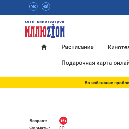
Инфо
Расписание
Киноте
Подарочная карта онла
Во избежание пробле
Возраст:
16+
Форматы:
2D