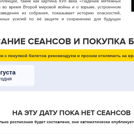
ллекции, такие как картина XVII века «Падение мятежных
я во время Второй мировой войны и о взрыве, устроенном
ведения из собрания, показывает историю опасностей,
оянных усилий по её защите и сохранению для будущих
АНИЕ СЕАНСОВ И ПОКУПКА 
м с покупкой билетов рекомендуем и просим отключить на вр
вгуста
годня
НА ЭТУ ДАТУ ПОКА НЕТ СЕАНСОВ
лько расписание будет составлено, оно автоматически опубликует