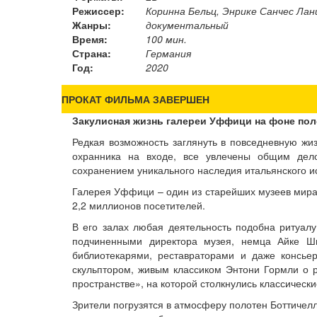
Режиссер:
Коринна Бельц, Энрике Санчес Ла
Жанры:
документальный
Время:
100 мин.
Страна:
Германия
Год:
2020
ПРОКАТ ФИЛЬМА ЗАВЕРШЕН
Закулисная жизнь галереи Уффици на фоне пол
Редкая возможность заглянуть в повседневную жиз
охранника на входе, все увлечены общим дело
сохранением уникального наследия итальянского ис
Галерея Уффици – один из старейших музеев мира
2,2 миллионов посетителей.
В его залах любая деятельность подобна ритуал
подчиненными директора музея, немца Айке Шм
библиотекарями, реставраторами и даже консье
скульптором, живым классиком Энтони Гормли о р
пространстве», на которой столкнулись классическ
Зрители погрузятся в атмосферу полотен Боттичел