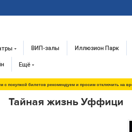
ВИП-залы
Иллюзион Парк
атры
йн
Ещё
м с покупкой билетов рекомендуем и просим отключить на вр
Тайная жизнь Уффици