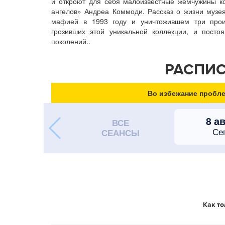
и откроют для себя малоизвестные жемчужины ко
ангелов» Андреа Коммоди. Рассказ о жизни музе
мафией в 1993 году и уничтожившем три произ
грозивших этой уникальной коллекции, и пост
поколений..
РАСПИС
Во избежание пробле
8 а
ВСЕ
Се
СЕАНСЫ
Как то