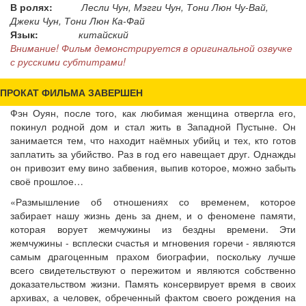
В ролях:
Лесли Чун, Мэгги Чун, Тони Люн Чу-Вай,
Джеки Чун, Тони Люн Ка-Фай
Язык:
китайский
Внимание! Фильм демонстрируется в оригинальной озвучке
с русскими субтитрами!
ПРОКАТ ФИЛЬМА ЗАВЕРШЕН
Фэн Оуян, после того, как любимая женщина отвергла его,
покинул родной дом и стал жить в Западной Пустыне. Он
занимается тем, что находит наёмных убийц и тех, кто готов
заплатить за убийство. Раз в год его навещает друг. Однажды
он привозит ему вино забвения, выпив которое, можно забыть
своё прошлое…
«Размышление об отношениях со временем, которое
забирает нашу жизнь день за днем, и о феномене памяти,
которая ворует жемчужины из бездны времени. Эти
жемчужины - всплески счастья и мгновения горечи - являются
самым драгоценным прахом биографии, поскольку лучше
всего свидетельствуют о пережитом и являются собственно
доказательством жизни. Память консервирует время в своих
архивах, а человек, обреченный фактом своего рождения на