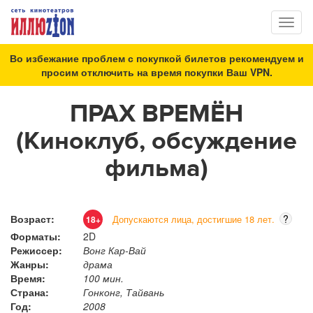
Toggl
naviga
Во избежание проблем с покупкой билетов рекомендуем и
просим отключить на время покупки Ваш VPN.
ПРАХ ВРЕМЁН
(Киноклуб, обсуждение
фильма)
Возраст:
?
Допускаются лица, достигшие 18 лет.
18+
Форматы:
2D
Режиссер:
Вонг Кар-Вай
Жанры:
драма
Время:
100 мин.
Страна:
Гонконг, Тайвань
Год:
2008