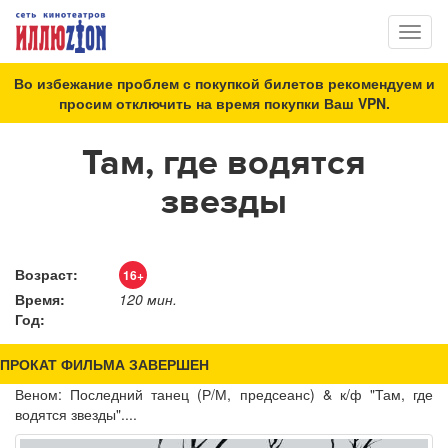
Toggl
naviga
Во избежание проблем с покупкой билетов рекомендуем и
просим отключить на время покупки Ваш VPN.
Там, где водятся
звезды
Возраст:
16+
Время:
120 мин.
Год:
ПРОКАТ ФИЛЬМА ЗАВЕРШЕН
Веном: Последний танец (Р/М, предсеанс) & к/ф "Там, где
водятся звезды"....