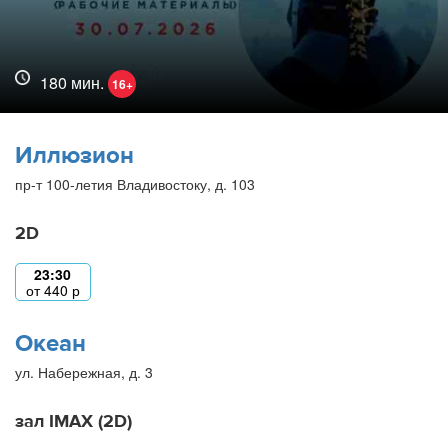
180 мин.
16+
Иллюзион
пр-т 100-летия Владивостоку, д. 103
2D
23:30
от
440
р
Океан
ул. Набережная, д. 3
зал IMAX (2D)