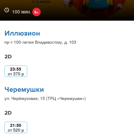
100 мин.
6+
Иллюзион
пр-т 100-летия Владивостоку, д. 103
2D
23:55
от
370
р
Черемушки
ул. Черёмуховая, 15 (ТРЦ «Черемушки»)
2D
21:50
от
520
р