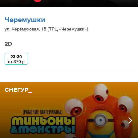
Черемушки
ул. Черёмуховая, 15 (ТРЦ «Черемушки»)
2D
23:30
от
370
р
СНЕГУР_