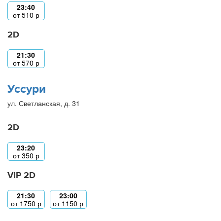
23:40
от
510
р
2D
21:30
от
570
р
Уссури
ул. Светланская, д. 31
2D
23:20
от
350
р
VIP 2D
21:30
23:00
от
1750
р
от
1150
р