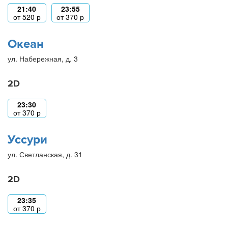
21:40
23:55
от
520
р
от
370
р
Океан
ул. Набережная, д. 3
2D
23:30
от
370
р
Уссури
ул. Светланская, д. 31
2D
23:35
от
370
р