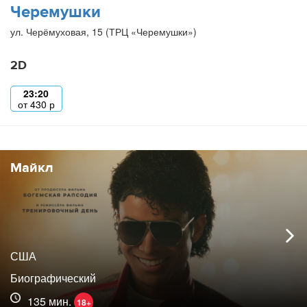
Черемушки
ул. Черёмуховая, 15 (ТРЦ «Черемушки»)
2D
23:20
от
430
р
Майкл
США
Биографический
135 мин.
18+