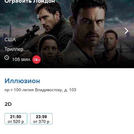
Ограбить Лондон
США
Триллер
105 мин.
18+
Иллюзион
пр-т 100-летия Владивостоку, д. 103
2D
21:50
23:59
от
520
р
от
370
р