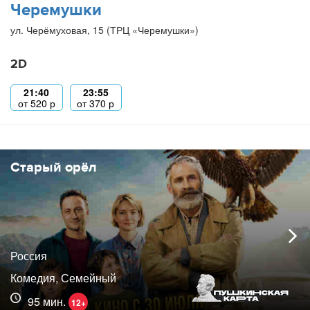
Черемушки
ул. Черёмуховая, 15 (ТРЦ «Черемушки»)
2D
21:40
23:55
от
520
р
от
370
р
Старый орёл
Россия
Комедия, Семейный
95 мин.
12+