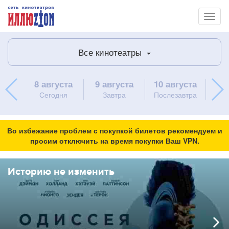
Toggl
naviga
Все кинотеатры
8 августа
9 августа
10 августа
11 
Сегодня
Завтра
Послезавтра
в
Во избежание проблем с покупкой билетов рекомендуем и
просим отключить на время покупки Ваш VPN.
Историю не изменить