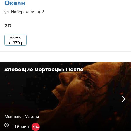
Океан
ул. Набережная, д. 3
2D
23:55
от
370
р
Зловещие мертвецы: Пекло
Мистика, Ужасы
115 мин.
18+