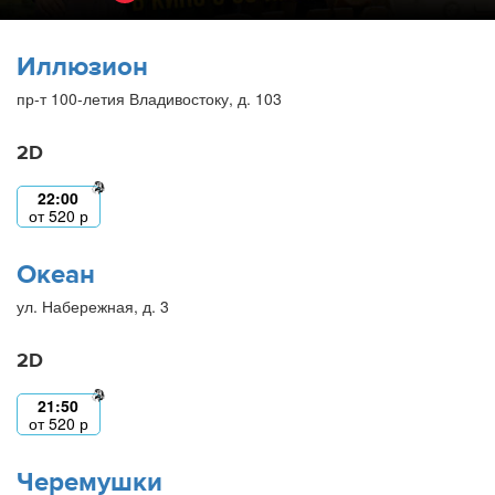
Иллюзион
пр-т 100-летия Владивостоку, д. 103
2D
22:00
от
520
р
Океан
ул. Набережная, д. 3
2D
21:50
от
520
р
Черемушки