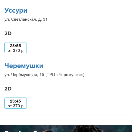
Уссури
ул. Светланская, д. 31
2D
23:55
от
370
р
Черемушки
ул. Черёмуховая, 15 (ТРЦ «Черемушки»)
2D
23:45
от
370
р