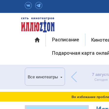
Инфо
Расписание
Киноте
Подарочная карта онла
7 август
Все кинотеатры
Сегодня
Во избежание пробле