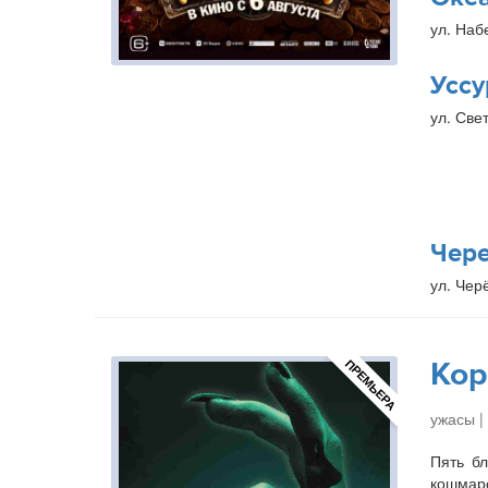
ул. Наб
Уссу
ул. Свет
Чер
ул. Чер
Кор
ПРЕМЬЕРА
ужасы |
Пять бл
кошмаро