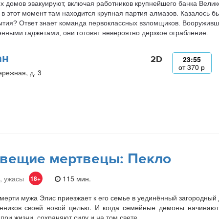
х домов эвакуируют, включая работников крупнейшего банка Велик
в этот момент там находится крупная партия алмазов. Казалось бы
ытия? Ответ знает команда первоклассных взломщиков. Вооруживш
нными гаджетами, они готовят невероятно дерзкое ограбление.
ан
2D
23:55
от
370
р
ережная, д. 3
вещие мертвецы: Пекло
, ужасы
115 мин.
18+
мерти мужа Элис приезжает к его семье в уединённый загородный
нников своей новой целью. И когда семейные демоны начинают 
при жизни, сохраняют силу и на том свете.