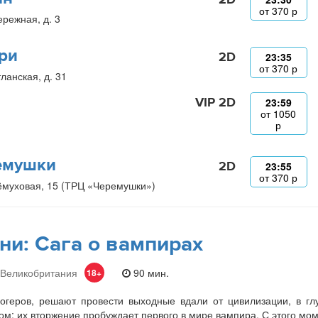
от
370
р
ережная, д. 3
ри
2D
23:35
от
370
р
ланская, д. 31
VIP 2D
23:59
от
1050
р
емушки
2D
23:55
от
370
р
ёмуховая, 15 (ТРЦ «Черемушки»)
ни: Сага о вампирах
 Великобритания
90 мин.
18+
огеров, решают провести выходные вдали от цивилизации, в гл
м: их вторжение пробуждает первого в мире вампира. С этого мо