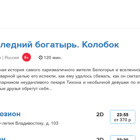
ледний богатырь. Колобок
 | Россия
120 мин.
6+
ая история самого харизматичного жителя Белогорья и вселенно
оварной целью его испекли, как ему удалось сбежать, как он скита
парником неудачливого пекаря Тихона и необычной девушки по и
ые друзья обретут себя...
юзион
2D
23:55
от
370
р
0-летия Владивостоку, д. 103
ан
2D
23:30