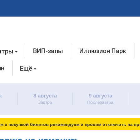
ВИП-залы
Иллюзион Парк
атры
йн
Ещё
а
8 августа
9 августа
Завтра
Послезавтра
м с покупкой билетов рекомендуем и просим отключить на вр