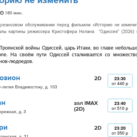
орию не изменить
180 мин.
дсеансовом обслуживании перед фильмом «Историю не изменит
алы картины режиссера Кристофера Нолана "Одиссея" (2026) 
.
Троянской войны Одиссей, царь Итаки, во главе небольш
пе. На своём пути Одиссей сталкивается со множество
нов-людоедов.
юзион
2D
23:30
от
440
р
0-летия Владивостоку, д. 103
ан
зал IMAX
23:40
от
510
р
(2D)
ережная, д. 3
ри
2D
23:20
от
350
р
ланская, д. 31