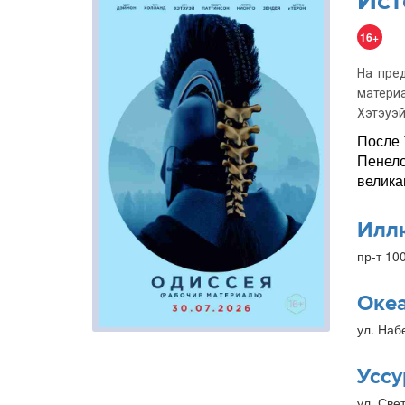
Ист
16+
На пре
матери
Хэтэуэй
После 
Пенело
велика
Илл
пр-т 10
Оке
ул. Наб
Уссу
ул. Свет