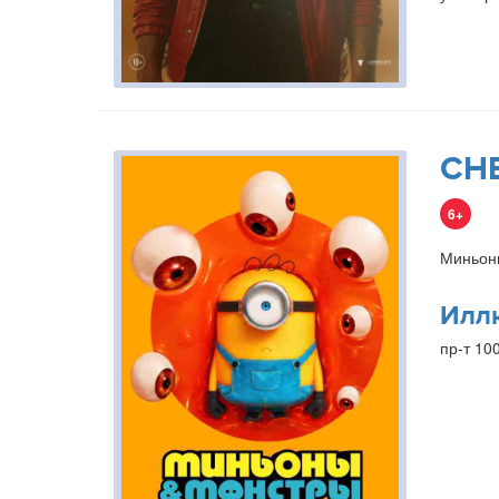
СН
6+
Миньон
Илл
пр-т 10