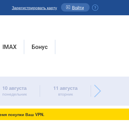
Войти
Зарегистрировать карту
IMAX
Бонус
10 августа
11 августа
12 августа
понедельник
вторник
среда
емя покупки Ваш VPN.