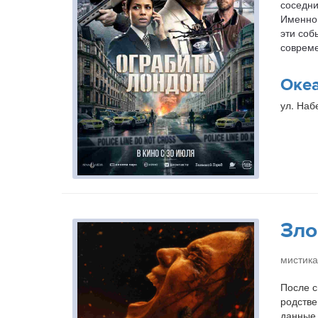
соседни
Именно 
эти соб
совреме
Оке
ул. Наб
Зло
мистика
После с
родстве
данные 