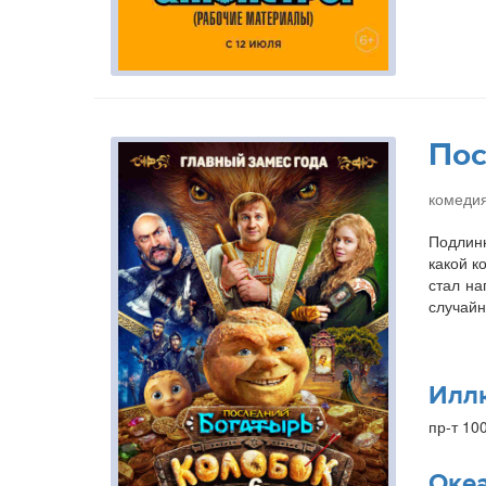
Пос
комедия
Подлинн
какой к
стал на
случайн
Илл
пр-т 10
Оке