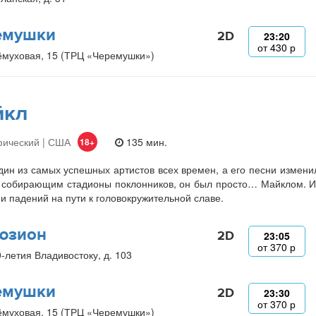
емушки
2D
23:20
от
430
р
ёмуховая, 15 (ТРЦ «Черемушки»)
йкл
фический | США
135 мин.
18+
ин из самых успешных артистов всех времен, а его песни изменили
 собирающим стадионы поклонников, он был просто… Майклом. И
 и падений на пути к головокружительной славе.
юзион
2D
23:05
от
370
р
0-летия Владивостоку, д. 103
емушки
2D
23:30
от
370
р
ёмуховая, 15 (ТРЦ «Черемушки»)