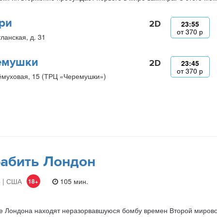
ри
2D
23:55
от
370
р
ланская, д. 31
емушки
2D
23:45
от
370
р
ёмуховая, 15 (ТРЦ «Черемушки»)
абить Лондон
 | США
105 мин.
18+
е Лондона находят неразорвавшуюся бомбу времен Второй мирово