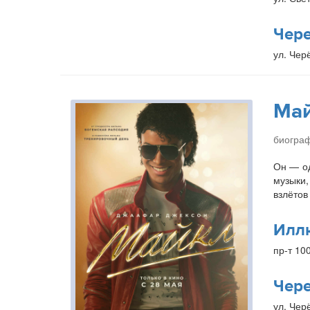
Чер
ул. Чер
Ма
биогра
Он — од
музыки,
взлётов
Илл
пр-т 10
Чер
ул. Чер