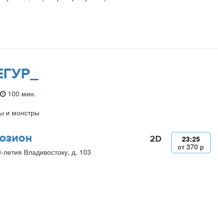
ЕГУР_
100 мин.
ы и монстры
юзион
2D
23:25
от
370
р
0-летия Владивостоку, д. 103