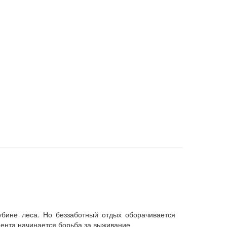
убине леса. Но беззаботный отдых оборачивается
мента начинается борьба за выживание