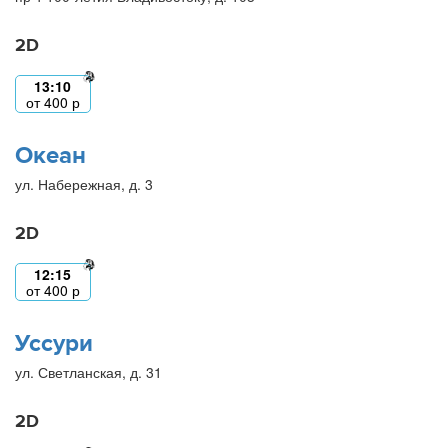
2D
13:10
от
400
р
Океан
ул. Набережная, д. 3
2D
12:15
от
400
р
Уссури
ул. Светланская, д. 31
2D