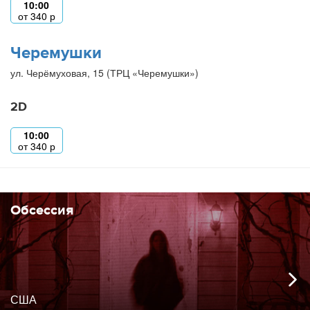
10:00
от
340
р
Черемушки
ул. Черёмуховая, 15 (ТРЦ «Черемушки»)
2D
10:00
от
340
р
Обсессия
США