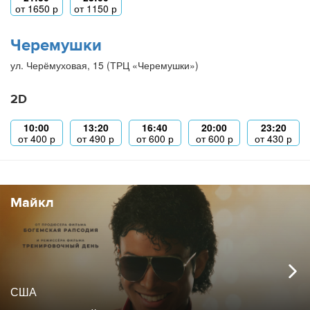
от
1650
р
от
1150
р
Черемушки
ул. Черёмуховая, 15 (ТРЦ «Черемушки»)
2D
10:00
13:20
16:40
20:00
23:20
от
400
р
от
490
р
от
600
р
от
600
р
от
430
р
Майкл
США