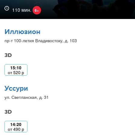
110 мин.
6+
Иллюзион
пр-т 100-летия Владивостоку, д. 103
3D
15:10
от
520
р
Уссури
ул. Светланская, д. 31
3D
14:20
от
490
р