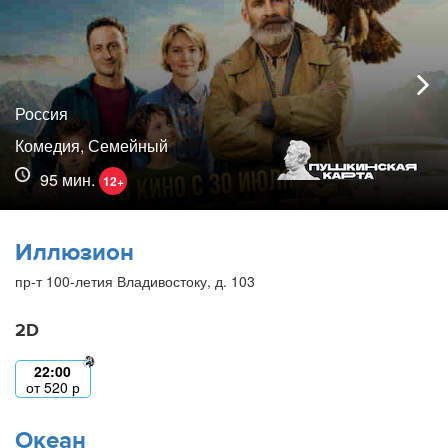
Россия
Комедия, Семейный
95 мин.
12+
Иллюзион
пр-т 100-летия Владивостоку, д. 103
2D
22:00
от
520
р
Океан