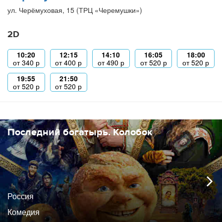
ул. Черёмуховая, 15 (ТРЦ «Черемушки»)
2D
10:20
12:15
14:10
16:05
18:00
от
340
р
от
400
р
от
490
р
от
520
р
от
520
р
19:55
21:50
от
520
р
от
520
р
Последний богатырь. Колобок
Россия
Комедия