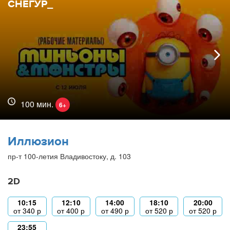
СНЕГУР_
100 мин.
6+
Иллюзион
пр-т 100-летия Владивостоку, д. 103
2D
10:15
12:10
14:00
18:10
20:00
от
340
р
от
400
р
от
490
р
от
520
р
от
520
р
23:55