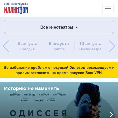
Toggl
naviga
Все кинотеатры
8 августа
9 августа
10 августа
11 
Сегодня
Завтра
Послезавтра
в
Во избежание проблем с покупкой билетов рекомендуем и
просим отключить на время покупки Ваш VPN.
Историю не изменить