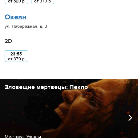
от
520
р
от
370
р
Океан
ул. Набережная, д. 3
2D
23:55
от
370
р
Зловещие мертвецы: Пекло
Мистика, Ужасы