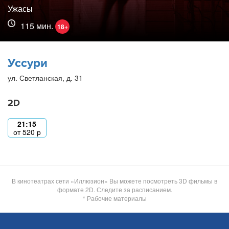
Ужасы
115 мин.
18+
Уссури
ул. Светланская, д. 31
2D
21:15
от
520
р
В кинотеатрах сети «Иллюзион» Вы можете посмотреть 3D фильмы в
формате 2D. Следите за расписанием.
* Рабочие материалы