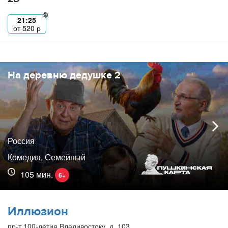
21:25
от
520
р
На деревню дедушке 2
Россия
Комедия, Семейный
105 мин.
6+
Иллюзион
пр-т 100-летия Владивостоку, д. 103