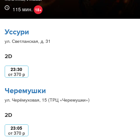
115 мин.
18+
Уссури
ул. Светланская, д. 31
2D
23:30
от
370
р
Черемушки
ул. Черёмуховая, 15 (ТРЦ «Черемушки»)
2D
23:05
от
370
р