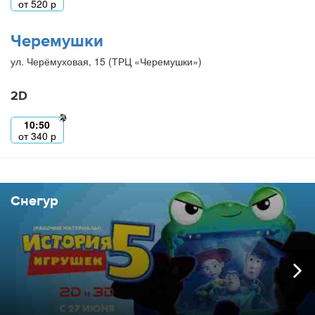
от
520
р
Черемушки
ул. Черёмуховая, 15 (ТРЦ «Черемушки»)
2D
10:50
от
340
р
Снегур