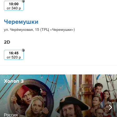
10:00
от
340
р
Черемушки
ул. Черёмуховая, 15 (ТРЦ «Черемушки»)
2D
16:45
от
520
р
Холоп 3
Россия