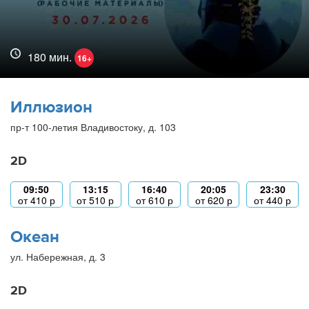
180 мин.
16+
Иллюзион
пр-т 100-летия Владивостоку, д. 103
2D
09:50
13:15
16:40
20:05
23:30
от
410
р
от
510
р
от
610
р
от
620
р
от
440
р
Океан
ул. Набережная, д. 3
2D