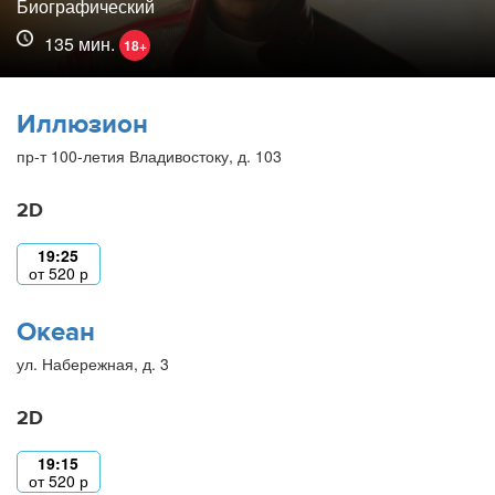
Биографический
135 мин.
18+
Иллюзион
пр-т 100-летия Владивостоку, д. 103
2D
19:25
от
520
р
Океан
ул. Набережная, д. 3
2D
19:15
от
520
р