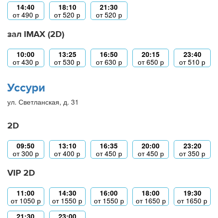
14:40
18:10
21:30
от
490
р
от
520
р
от
520
р
зал IMAX (2D)
10:00
13:25
16:50
20:15
23:40
от
430
р
от
530
р
от
630
р
от
650
р
от
510
р
Уссури
ул. Светланская, д. 31
2D
09:50
13:10
16:35
20:00
23:20
от
300
р
от
400
р
от
450
р
от
450
р
от
350
р
VIP 2D
11:00
14:30
16:00
18:00
19:30
от
1050
р
от
1550
р
от
1550
р
от
1650
р
от
1650
р
21:30
23:00