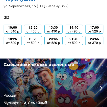
ул. Черёмуховая, 15 (ТРЦ «Черемушки»)
2D
10:00
12:20
13:30
14:40
17:00
от
340
р
от
400
р
от
490
р
от
490
р
от
520
р
18:25
19:20
20:45
21:40
23:55
от
520
р
от
520
р
от
520
р
от
520
р
от
370
р
Смешарики сквозь вселенные
Россия
Мультфильм, Семейный