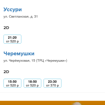
Уссури
ул. Светланская, д. 31
2D
21:20
от
520
р
Черемушки
ул. Черёмуховая, 15 (ТРЦ «Черемушки»)
2D
15:50
18:50
23:30
от
520
р
от
520
р
от
370
р