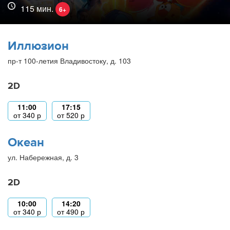
115 мин.
6+
Иллюзион
пр-т 100-летия Владивостоку, д. 103
2D
11:00
17:15
от
340
р
от
520
р
Океан
ул. Набережная, д. 3
2D
10:00
14:20
от
340
р
от
490
р