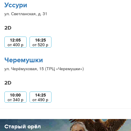
Уссури
ул. Светланская, д. 31
2D
12:05
16:25
от
400
р
от
520
р
Черемушки
ул. Черёмуховая, 15 (ТРЦ «Черемушки»)
2D
10:00
14:25
от
340
р
от
490
р
Старый орёл