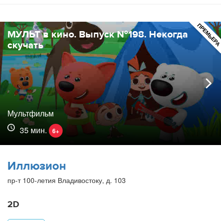
ПРЕМЬЕР
МУЛЬТ в кино. Выпуск №198. Некогда
скучать
Мультфильм
35 мин.
6+
Иллюзион
пр-т 100-летия Владивостоку, д. 103
2D