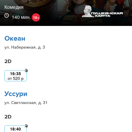
Комедия
140 мин.
16+
Океан
ул. Набережная, д. 3
2D
16:35
от
520
р
Уссури
ул. Светланская, д. 31
2D
18:40