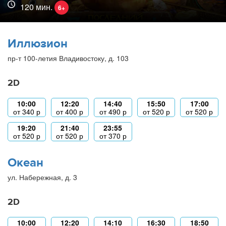
120 мин.
6+
Иллюзион
пр-т 100-летия Владивостоку, д. 103
2D
10:00
12:20
14:40
15:50
17:00
от
340
р
от
400
р
от
490
р
от
520
р
от
520
р
19:20
21:40
23:55
от
520
р
от
520
р
от
370
р
Океан
ул. Набережная, д. 3
2D
10:00
12:20
14:10
16:30
18:50