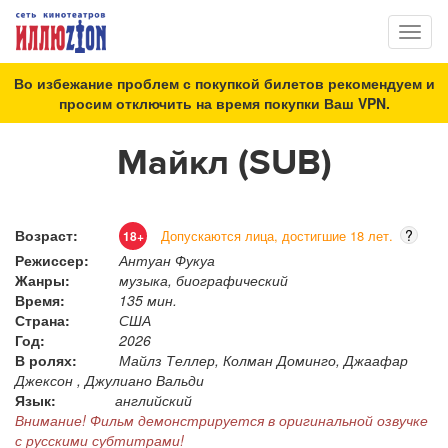
Toggl
naviga
Во избежание проблем с покупкой билетов рекомендуем и
просим отключить на время покупки Ваш VPN.
Майкл (SUB)
Возраст:
?
Допускаются лица, достигшие 18 лет.
18+
Режиссер:
Антуан Фукуа
Жанры:
музыка, биографический
Время:
135 мин.
Страна:
США
Год:
2026
В ролях:
Майлз Теллер, Колман Доминго, Джаафар
Джексон , Джулиано Вальди
Язык:
английский
Внимание! Фильм демонстрируется в оригинальной озвучке
с русскими субтитрами!