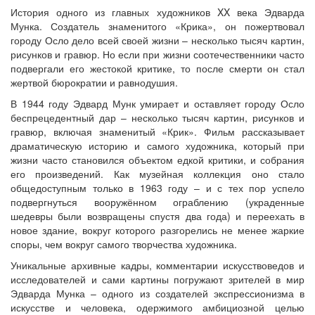
История одного из главных художников XX века Эдварда
Мунка. Создатель знаменитого «Крика», он пожертвовал
городу Осло дело всей своей жизни – несколько тысяч картин,
рисунков и гравюр. Но если при жизни соотечественники часто
подвергали его жестокой критике, то после смерти он стал
жертвой бюрократии и равнодушия.
В 1944 году Эдвард Мунк умирает и оставляет городу Осло
беспрецедентный дар – несколько тысяч картин, рисунков и
гравюр, включая знаменитый «Крик». Фильм рассказывает
драматическую историю и самого художника, который при
жизни часто становился объектом едкой критики, и собрания
его произведений. Как музейная коллекция оно стало
общедоступным только в 1963 году – и с тех пор успело
подвергнуться вооружённом ограблению (украденные
шедевры были возвращены спустя два года) и переехать в
новое здание, вокруг которого разгорелись не менее жаркие
споры, чем вокруг самого творчества художника.
Уникальные архивные кадры, комментарии искусствоведов и
исследователей и сами картины погружают зрителей в мир
Эдварда Мунка – одного из создателей экспрессионизма в
искусстве и человека, одержимого амбициозной целью